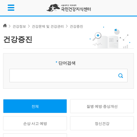
Skip
메
to
뉴
content
열
기
건강정보
건강문제 및 건강관리
건강증진
건강증진
*
단어검색
검
색:
전체
질병 예방·증상개선
손상·사고 예방
정신건강