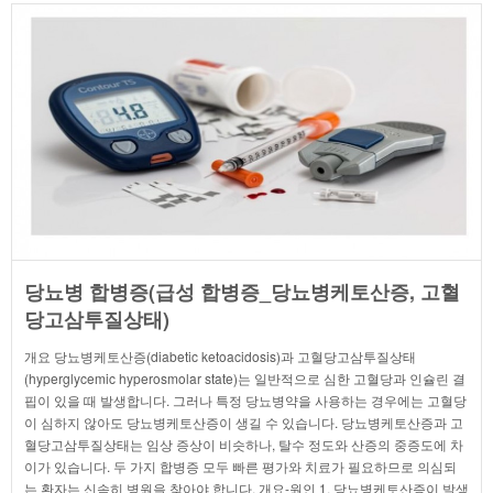
당뇨병 합병증(급성 합병증_당뇨병케토산증, 고혈
당고삼투질상태)
개요 당뇨병케토산증(diabetic ketoacidosis)과 고혈당고삼투질상태
(hyperglycemic hyperosmolar state)는 일반적으로 심한 고혈당과 인슐린 결
핍이 있을 때 발생합니다. 그러나 특정 당뇨병약을 사용하는 경우에는 고혈당
이 심하지 않아도 당뇨병케토산증이 생길 수 있습니다. 당뇨병케토산증과 고
혈당고삼투질상태는 임상 증상이 비슷하나, 탈수 정도와 산증의 중증도에 차
이가 있습니다. 두 가지 합병증 모두 빠른 평가와 치료가 필요하므로 의심되
는 환자는 신속히 병원을 찾아야 합니다. 개요-원인 1. 당뇨병케토산증이 발생