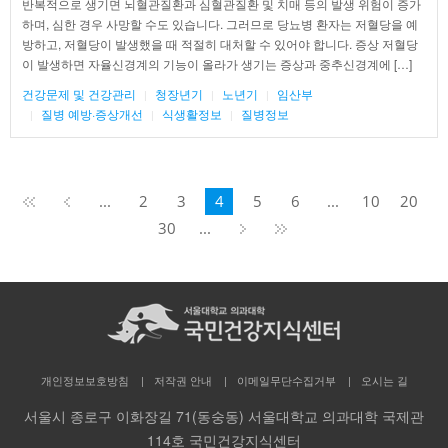
반복적으로 생기면 뇌혈관질환과 심혈관질환 및 치매 등의 발생 위험이 증가
하며, 심한 경우 사망할 수도 있습니다. 그러므로 당뇨병 환자는 저혈당을 예
방하고, 저혈당이 발생했을 때 적절히 대처할 수 있어야 합니다. 증상 저혈당
이 발생하면 자율신경계의 기능이 올라가 생기는 증상과 중추신경계에 […]
건강문제 및 건강관리
청장년기
노년기
임산부
질병 예방·증상개선
식생활정보
질병정보
페
...
2
3
4
5
6
...
10
20
이
지
30
...
4
의
35
개인정보보호방침
저작권 안내
이메일무단수집거부
오시는 길
서울시 종로구 이화장길 71(동숭동) 서울대학교 의과대학 국제관
114호 국민건강지식센터