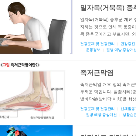
일자목(거북목) 증
일자목(거북목) 증후군 개요-
지하는 것으로 인해 목 통증
목 증후군이라고 부르지만, 외국에서
라운드 숄더 자세(Rounded shou
건강문제 및 건강관리
건강증진
syndrome) 등으로 다양하
운동정보
질병 예방·증상개
트폰이나 태블릿, 컴퓨터 등을
니다. […]
족저근막염
족저근막염 개요-정의 족저근
두꺼운 막입니다. 발꿈치뼈(종
발바닥활(발바닥 아치)을 형성
합니다. 족저근막은 걷거나 뛰
건강문제 및 건강관리
신체활동
부착 부위가 강하게 당겨져 손
질병 예방·증상개선
생활습관
혹은 과사용으로 인해 염증이 