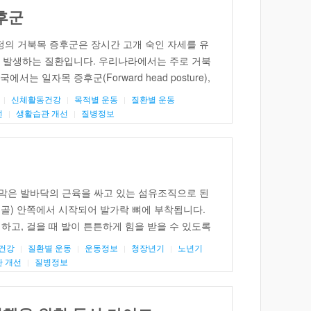
후군
정의 거북목 증후군은 장시간 고개 숙인 자세를 유
이 발생하는 질환입니다. 우리나라에서는 주로 거북
는 일자목 증후군(Forward head posture),
lder posture), 텍스트 넥 증후군(Text neck
신체활동건강
목적별 운동
질환별 운동
게 지칭합니다. 개요-원인 고개를 숙인 자세로 스마
선
생활습관 개선
질병정보
 자주, 장시간 사용하는 것이 주요한 발생 원인입
막은 발바닥의 근육을 싸고 있는 섬유조직으로 된
골) 안쪽에서 시작되어 발가락 뼈에 부착됩니다.
하고, 걸을 때 발이 튼튼하게 힘을 받을 수 있도록
는 동작 중에, 특히 발꿈치가 들릴 때 발꿈치 뼈의
건강
질환별 운동
운동정보
청장년기
노년기
상될 수 있습니다. 족저근막염은 이런 미세 손상
 개선
질병정보
[…]