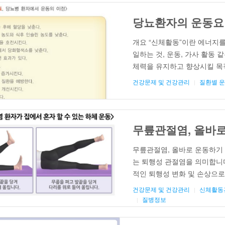
당뇨환자의 운동요
개요 “신체활동”이란 에너지를
일하는 것, 운동, 가사 활동 
체력을 유지하고 향상시킬 목
동입니다. 운동은 심폐 기능,
건강문제 및 건강관리
질환별 
사람도 더욱 건강해지기 위해
규칙적인 운동이 특히 더 필요한
무릎관절염, 올바
무릎관절염, 올바로 운동하기
는 퇴행성 관절염을 의미합니
적인 퇴행성 변화 및 손상으로
이 동반되면서 통증이 생기는 
건강문제 및 건강관리
신체활동
니다. 관절 연골은 신체의 노
질병정보
등에 의해서도 […]