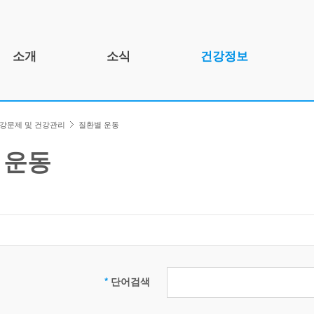
소개
소식
건강정보
인사말
공지사항
건강정보 소개
강문제 및 건강관리
질환별 운동
개요
건강뉴스
건강문제 및 건강관리
연혁
자료실
인포그래픽스
 운동
조직도
함께하는 곳
기관 정보
검
*
단어검색
색: