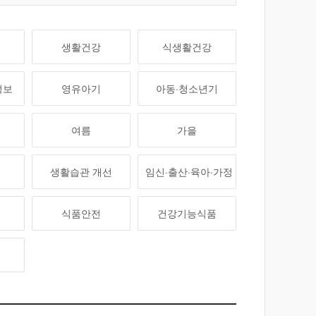
생활건강
식생활건강
정보
영유아기
아동·청소년기
여름
가을
생활습관 개선
임신·출산·육아·가정
보
식품안전
건강기능식품