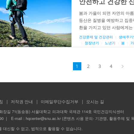
안전하고 건강한 산
봄과 가을이 되면 자연의 아름
등산은 질병을 예방하고 집중력
환을 가지고 있던 사람에게는 
강하게 산행을 즐길 수 있는 
건강문제 및 건강관리
생애주기
심장혈관 기능과 폐기능 향상에
청장년기
노년기
봄
가
페
1
2
3
4
이
지
1
의
4
침
저작권 안내
이메일무단수집거부
오시는 길
화장길 71(동숭동) 서울대학교 의과대학 국제관 114호 국민건강지식센터
90
E-mail :
hqcenter@snu.ac.kr (콘텐츠 사용 문의- 기관명, 활용주제 및 
를 대신할 수 없고, 법적으로 활용할 수 없습니다.