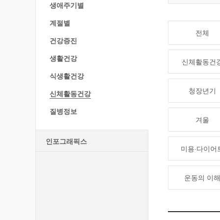
생애주기별
계절별
전체
건강증진
생활건강
신체활동건
식생활건강
청장년기
신체활동건강
질병정보
겨울
인포그래픽스
미용·다이어
운동의 이