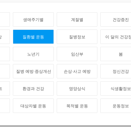
생애주기별
계절별
건강증진
강
질환별 운동
질병정보
이 달의 건강
노년기
임산부
봄
질병 예방·증상개선
손상·사고 예방
정신건강
트
환경과 건강
영양상식
식생활정
해
대상자별 운동
목적별 운동
운동정보