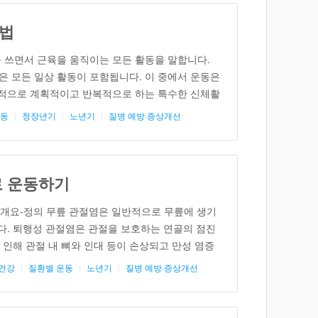
법
 쓰면서 근육을 움직이는 모든 활동을 말합니다.
같은 모든 일상 활동이 포함됩니다. 이 중에서 운동은
적으로 계획적이고 반복적으로 하는 특수한 신체활
근육과 뼈 건강을 개선시키므로 병이 없는 건강한
운동
청장년기
노년기
질병 예방·증상개선
 운동하는 것이 중요합니다. 당뇨병 환자들에게는
데요, 운동을 […]
로 운동하기
 개요-정의 무릎 관절염은 일반적으로 무릎에 생기
다. 퇴행성 관절염은 관절을 보호하는 연골의 점진
 인해 관절 내 뼈와 인대 등이 손상되고 만성 염증
질환으로, 만성 관절 질환 중 가장 유병률이 높습
건강
질환별 운동
노년기
질병 예방·증상개선
화뿐 아니라 비만, 과도한 관절 사용, 반복적인 외상