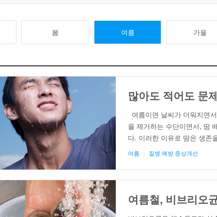
봄
여름
가을
많아도 적어도 문제
여름이면 날씨가 더워지면서 누
을 제거하는 수단이면서, 땀 
다. 이러한 이유로 땀은 생존
계절에 따라 차이가 있지만, 보
여름
질병 예방·증상개선
게 된다. 그런데 땀이 지나치게
여름철, 비브리오균