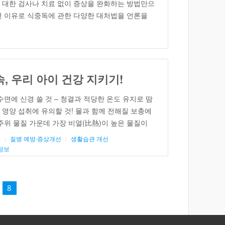
 대한 검사나 치료 없이 증상을 완화하는 방법만으
런 이유로 식중독에 관한 다양한 대처법을 언론을
보가 과연 올바른 것이지 확인해 볼 필요가 있다.
야 한다? 그렇지 않다. 지사제 […]
, 우리 아이 건강 지키기!
수면에 신경 쓸 것 – 청결과 적당한 온도 유지로 땀
 영양 섭취에 유의할 것! 물과 함께 전해질 보충에
 주위 물질 가운데 가장 비열(比熱)이 높은 물질이
열량을 빼앗긴다는 뜻이다. 체열을 식히기에는 물이
름
질병 예방·증상개선
생활습관 개선
물을 자주 마시고 샤워를 […]
정보
8