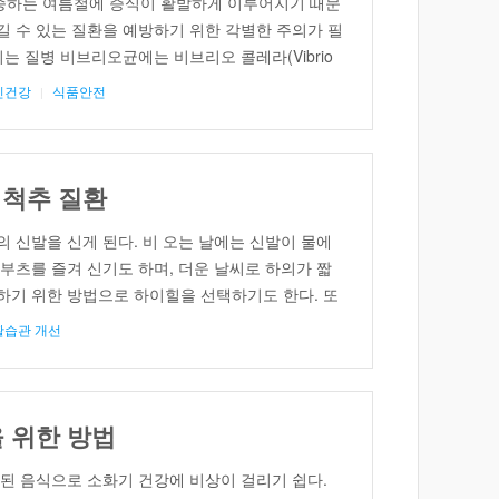
하는 여름철에 증식이 활발하게 이루어지기 때문
 수 있는 질환을 예방하기 위한 각별한 주의가 필
 질병 비브리오균에는 비브리오 콜레라(Vibrio
ibrio vulnificus), 장염비브리오(Vibrio
신건강
식품안전
 포함되며 각 균별로 서로 다른 질병을 일으킨다. 콜레라
에 의해 발생한다. 콜레라는 급성 설사와 탈수의 증
이르기도 […]
 척추 질환
 신발을 신게 된다. 비 오는 날에는 신발이 물에
부츠를 즐겨 신기도 하며, 더운 날씨로 하의가 짧
하기 위한 방법으로 하이힐을 선택하기도 한다. 또
퍼 · 샌들 · 조리 등을 즐겨 신기도 한다. 이러한 신
활습관 개선
 발의 불편감을 줄여주고 […]
 위한 방법
된 음식으로 소화기 건강에 비상이 걸리기 쉽다.