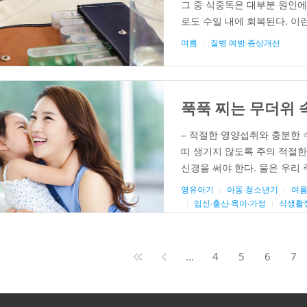
그 중 식중독은 대부분 원인에
로도 수일 내에 회복된다. 이
통해 접하게 되는데, 이런 정
여름
질병 예방·증상개선
설사 증상에는 지사제를 복용해
푹푹 찌는 무더위 속
– 적절한 영양섭취와 충분한 
띠 생기지 않도록 주의 적절한
신경을 써야 한다. 물은 우리
다. 단위 그램당 가장 많은 
영유아기
아동·청소년기
여
안성맞춤인 셈이다. 더울수록 
임신·출산·육아·가정
식생활
페
...
4
5
6
7
이
지
8
의
8