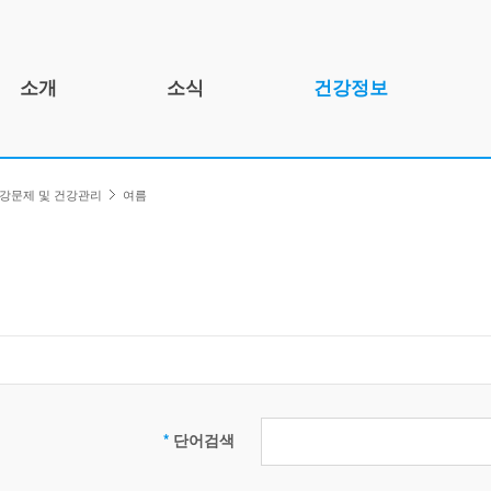
소개
소식
건강정보
인사말
공지사항
건강정보 소개
강문제 및 건강관리
여름
개요
건강뉴스
건강문제 및 건강관리
연혁
자료실
인포그래픽스
조직도
함께하는 곳
기관 정보
검
*
단어검색
색: