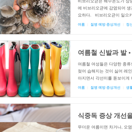
비브리오균은 해수온도가 상승
에 비브리오균에 감염되어 생길
요하다. 비브리오균이 일으키는
cholerae), 비브리오 불니피쿠스(V
여름
질병 예방·증상개선
정
parahaemolyticus)가
콜레라는 ‘비브리오 골레라균’
상을 보이며 심할 경우 사망에 
여름철 신발과 발 •
여름철 여성들은 다양한 종류의
젖어 습해지는 것이 싫어 레인
아지면서 각선미를 돋보이게 
한 발에 통풍이 잘 되도록 슬리
여름
질병 예방·증상개선
생
발들은 날씨가 유발할 수 있는
식중독 증상 개선을
무더운 여름이면 차거나, 오염