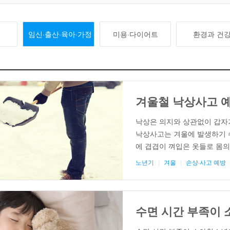
임신·출산·육아·가정
미용·다이어트
환경과 건
겨울철 낙상사고 
낙상은 의지와 상관없이 갑자
낙상사고는 겨울에 발생하기 
에 겹겹이 껴입은 옷들로 몸의
을 집어 넣고 움츠리고 걷게 
노년기
겨울
손상·사고 예방
고는 누구에게 자주 발생할까?
은 사람들은 넘어질 듯해도 운
수면 시간 부족이 