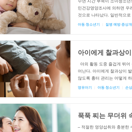
수면 시간 부족이 소아청소년의 
민건강영양조사에 의하면 우리나
것으로 나타났다. 일반적으로
증가하는데, 식사 및 운동 습
아동·청소년기
질병 예방·증상
과 관련된 한 요인으로 알려
비만 예방을 위한 권고안에서는
아이에게 찰과상이
야외 활동 도중 즐겁게 뛰어
어난다. 아이에게 찰과상이 
않도록 흉터 관리는 어떻게 
후 드레싱 제재 부착 아이들에게
영유아기
아동·청소년기
손상
화학적 작용에 의해 피부 표면
[…]
푹푹 찌는 무더위 속
– 적절한 영양섭취와 충분한 