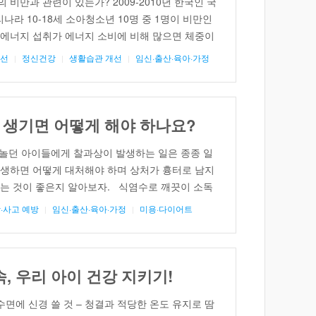
비만과 관련이 있는가? 2009-2010년 한국인 국
라 10-18세 소아청소년 10명 중 1명이 비만인
 에너지 섭취가 에너지 소비에 비해 많으면 체중이
관이 중요한 요인이다. 최근에는 수면 부족도 비만
개선
정신건강
생활습관 개선
임신·출산·육아·가정
지고 있으며, 미국과학아카데미 의학연구소의 소아
 각 연령에 맞는 적절한 […]
 생기면 어떻게 해야 하나요?
 놀던 아이들에게 찰과상이 발생하는 일은 종종 일
발생하면 어떻게 대처해야 하며 상처가 흉터로 남지
하는 것이 좋은지 알아보자. 식염수로 깨끗이 소독
 흔히 발생하는 찰과상(abrasion)은 기계 또는
·사고 예방
임신·출산·육아·가정
미용·다이어트
이 긁히거나 홈이 생기는 것을 말한다. 찰과상이
, 우리 아이 건강 지키기!
수면에 신경 쓸 것 – 청결과 적당한 온도 유지로 땀