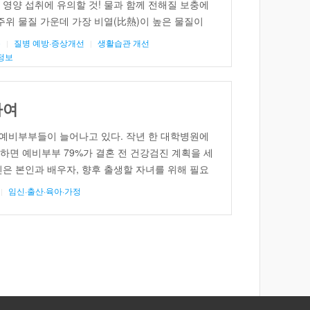
 영양 섭취에 유의할 것! 물과 함께 전해질 보충에
 주위 물질 가운데 가장 비열(比熱)이 높은 물질이
열량을 빼앗긴다는 뜻이다. 체열을 식히기에는 물이
름
질병 예방·증상개선
생활습관 개선
물을 자주 마시고 샤워를 […]
정보
하여
예비부부들이 늘어나고 있다. 작년 한 대학병원에
하면 예비부부 79%가 결혼 전 건강검진 계획을 세
진은 본인과 배우자, 향후 출생할 자녀를 위해 필요
 상태를 미리 알게 됨으로써 결혼 후의 건강한 생
임신·출산·육아·가정
기 때문이다.풍성한 결실의 계절 – 가을은 […]