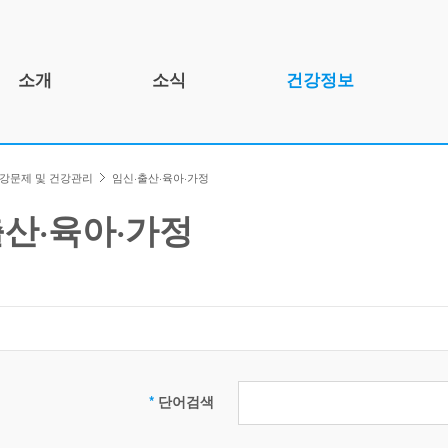
소개
소식
건강정보
인사말
공지사항
건강정보 소개
강문제 및 건강관리
임신·출산·육아·가정
개요
건강뉴스
건강문제 및 건강관리
연혁
자료실
인포그래픽스
출산·육아·가정
조직도
함께하는 곳
기관 정보
검
*
단어검색
색: