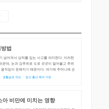
강
예방법
기 넘어져서 상처를 입는 사고를 의미한다. 이러한
쉬운데, 눈과 강추위로 도로 곳곳이 얼어붙고 추위
 움직임이 둔해지기 때문이다. 여기에 주머니에 손
되면 넘어짐의 위험성은 보다 더 높아진다. 낙상사
생활습관 개선
임신·출산·육아·가정
 낙상사고는 주로 노인에게서 자주 발생한다. 젊
동신경이 남아 […]
소아 비만에 미치는 영향