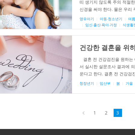
띠 생기지 않도록 주의 적절한
신경을 써야 한다. 물은 우리
다. 단위 그램당 가장 많은 
영유아기
아동·청소년기
여
안성맞춤인 셈이다. 더울수록 
임신·출산·육아·가정
식생활
건강한 결혼을 위
결혼 전 건강검진을 원하는 
서 실시한 설문조사 결과에 의
운다고 한다. 결혼 전 건강검
한 것으로 배우자와 함께 건강
청장년기
임산부
봄
가을
활을 설계하는 데 큰 도움이 되
페
1
2
3
이
지
3
의
3