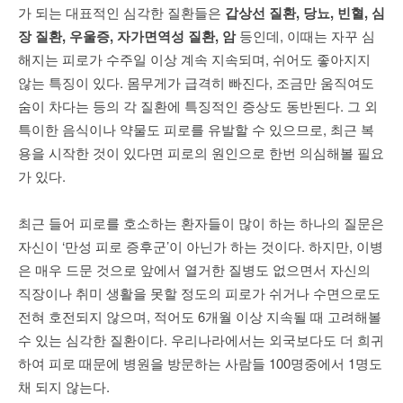
가 되는 대표적인 심각한 질환들은
갑상선 질환
,
당뇨
,
빈혈
,
심
장 질환
,
우울증
,
자가면역성 질환
,
암
등인데, 이때는 자꾸 심
해지는 피로가 수주일 이상 계속 지속되며, 쉬어도 좋아지지
않는 특징이 있다. 몸무게가 급격히 빠진다, 조금만 움직여도
숨이 차다는 등의 각 질환에 특징적인 증상도 동반된다. 그 외
특이한 음식이나 약물도 피로를 유발할 수 있으므로, 최근 복
용을 시작한 것이 있다면 피로의 원인으로 한번 의심해볼 필요
가 있다.
최근 들어 피로를 호소하는 환자들이 많이 하는 하나의 질문은
자신이 ‘만성 피로 증후군’이 아닌가 하는 것이다. 하지만, 이병
은 매우 드문 것으로 앞에서 열거한 질병도 없으면서 자신의
직장이나 취미 생활을 못할 정도의 피로가 쉬거나 수면으로도
전혀 호전되지 않으며, 적어도 6개월 이상 지속될 때 고려해볼
수 있는 심각한 질환이다. 우리나라에서는 외국보다도 더 희귀
하여 피로 때문에 병원을 방문하는 사람들 100명중에서 1명도
채 되지 않는다.