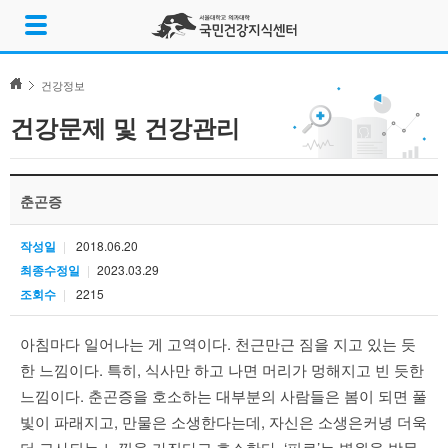
Skip
메
to
뉴
content
열
기
건강정보
건강문제 및 건강관리
춘곤증
작성일
2018.06.20
최종수정일
2023.03.29
조회수
2215
아침마다 일어나는 게 고역이다. 천근만근 짐을 지고 있는 듯
한 느낌이다. 특히, 식사만 하고 나면 머리가 멍해지고 빈 듯한
느낌이다. 춘곤증을 호소하는 대부분의 사람들은 봄이 되면 풀
빛이 파래지고, 만물은 소생한다는데, 자신은 소생은커녕 더욱
더 고사되는 느낌을 가진다고 호소한다. ‘피로’는 병원을 방문