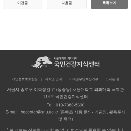
이전글
다음글
목록보기
개인정보보호방침
저작권 안내
이메일무단수집거부
오시는 길
서울시 종로구 이화장길 71(동숭동) 서울대학교 의과대학 국제관
114호 국민건강지식센터
Tel :
010-7380-5690
E-mail :
hqcenter@snu.ac.kr (콘텐츠 사용 문의- 기관명, 활용주제
및 목적)
* 본 정보는 진료를 대신할 수 없고, 법적으로 활용할 수 없습니다.