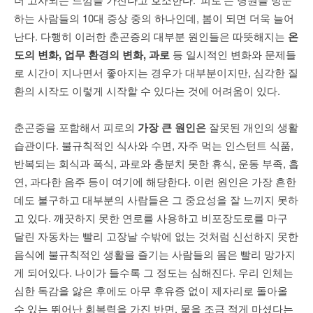
하는 사람들의 10대 증상 중의 하나인데, 봄이 되면 더욱 늘어
난다. 다행히 이러한 춘곤증의 대부분 원인들은 따뜻해지는
온
도의 변화
,
업무 환경의 변화
,
과로
등 일시적인 변화와 문제들
로 시간이 지나면서 좋아지는 경우가 대부분이지만, 심각한 질
환의 시작도 이렇게 시작할 수 있다는 것에 어려움이 있다.
춘곤증을 포함해서 피로의
가장 큰 원인은
잘못된 개인의 생활
습관이다. 불규칙적인 식사와 수면, 자주 먹는 인스턴트 식품,
반복되는 회식과 폭식, 과로와 충분치 못한 휴식, 운동 부족, 흡
연, 과다한 음주 등이 여기에 해당한다. 이런 원인은 가장 흔한
데도 불구하고 대부분의 사람들은 그 중요성을 잘 느끼지 못하
고 있다. 깨끗하지 못한 연로를 사용하고 비포장도로를 마구
달린 자동차는 빨리 고장날 수밖에 없는 것처럼 신선하지 못한
음식에 불규칙적인 생활을 즐기는 사람들의 몸은 빨리 망가지
게 되어있다. 나이가 들수록 그 정도는 심해진다. 우리 인체는
심한 독감을 앓은 후에도 아무 후유증 없이 제자리로 돌아올
수 있는 뛰어난 회복력을 가진 반면, 물을 조금 적게 마셨다는