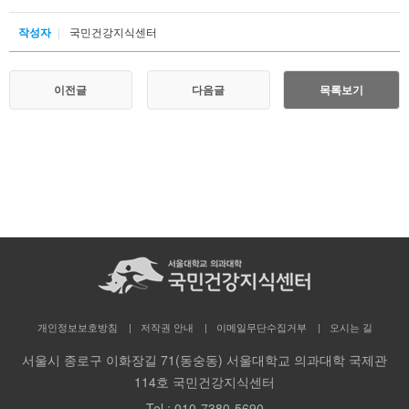
작성자
국민건강지식센터
이전글
다음글
목록보기
개인정보보호방침
저작권 안내
이메일무단수집거부
오시는 길
서울시 종로구 이화장길 71(동숭동) 서울대학교 의과대학 국제관
114호 국민건강지식센터
Tel :
010-7380-5690