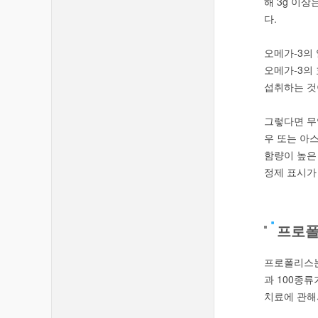
해 3g 이상
다.
오메가-3의 일
오메가-3의 
섭취하는 것이
그렇다면 무
우 또는 아
함량이 높은
정제 표시가
프로
프로폴리스는
과 100종
치료에 관해