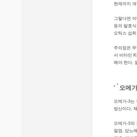
현재까지 개발
그렇다면 어
등의 발효식
오틱스 섭취
주의점은 무
서 비타민 
해야 한다.
오메
오메가-3는
방산이다. 
오메가-3의
절염, 당뇨에