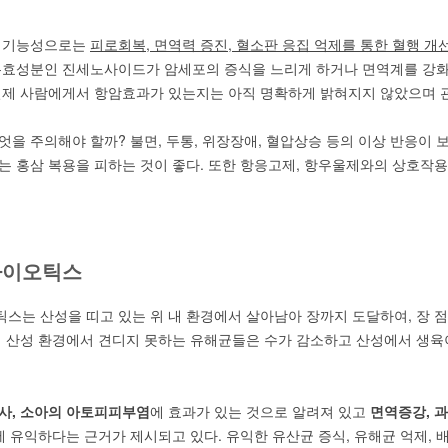
요 기능성으로는
피로회복
, 면역력 증진,
혈소판 응집 억제를 통한 혈행 개선
유효성분인 진세노사이드가 암세포의 증식을 느리게 하거나 면역계를 강화
실제 사람에게서 항암효과가 있는지는 아직 명확하게 밝혀지지 않았으며 관
엇을 주의해야 할까? 불면, 두통, 위장장애, 혈압상승 등의 이상 반응이 보
는 홍삼 복용을 피하는 것이 좋다. 또한 항응고제, 항우울제와의 상호작용
바이오틱스
스는 산성을 띠고 있는 위 내 환경에서 살아남아 장까지 도달하여, 장 
서 산성 환경에서 견디지 못하는 유해균들은 수가 감소하고 산성에서 생육이
사
,
소아의 아토피피부염
에 효과가 있는 것으로 알려져 있고
면역증강
, 
에 유익하다는 근거가 제시되고 있다. 유익한 유산균 증식, 유해균 억제,