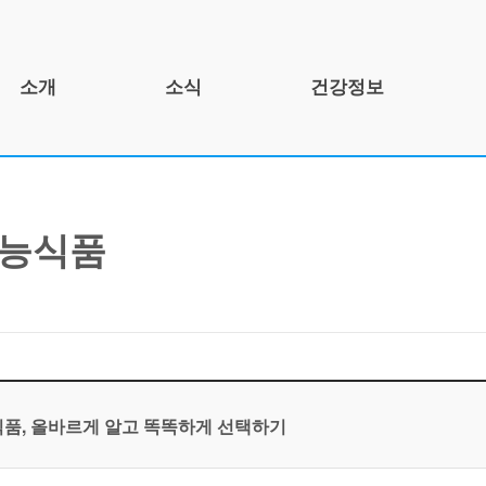
소개
소식
건강정보
인사말
공지사항
건강정보 소개
개요
건강뉴스
건강문제 및 건강관리
연혁
자료실
인포그래픽스
능식품
조직도
함께하는 곳
기관 정보
품, 올바르게 알고 똑똑하게 선택하기