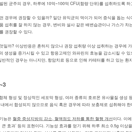
된 균주의 경우, 하루에 10억~100억 CFU(함량 단위)를 섭취하도록 하
떤 경우에 권장할 수 있을까? 일단 유익균의 먹이가 되어 증식을 돕는 식
품 섭취를 잘 하지 않는 경우, 변비와 설사 같은 배변습관이나 가스가 차
를 권장할 수 있다.
엇일까? 이상반응은 흔하지 않으나 권장 섭취량 이상 섭취하는 경우에 가스참
K의 생성을 증가시킬 수 있고 항응고제인 와파린의 효능을 감소시킬 수 
 일반적인 경우는 아니지만, 항암치료 등으로 인해 카테터를 하고 있는 환
가
-3
 항체 형성 및 정상적인 세포막 형성, 여러 종류의 호르몬 유사물질 생성 
체내에서 합성되지 않으므로 음식 혹은 경우에 따라 보충제로 섭취해야 한
 기능은
혈중 중성지방의 감소
,
혈액점도 저하를 통한 혈행 개선
이다. 이에
 큰 효과’ 등의 표현이다. 기능성 효과를 얻기 위해 하루 최소 0.5g 이