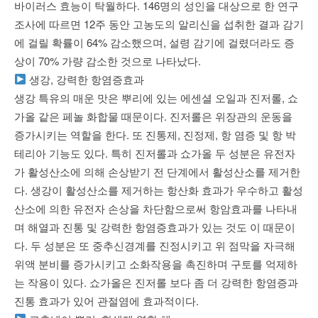
바이러스 효능이 탁월하다. 146명의 성인을 대상으로 한 연구
조사에 따르면 12주 동안 고농도의 알리신을 섭취한 결과 감기
에 걸릴 확률이 64% 감소했으며, 설령 감기에 걸렸더라도 증
상이 70% 가량 감소한 것으로 나타났다.
생강, 강력한 항염증효과
생강 특유의 매운 맛은 뿌리에 있는 에센셜 오일과 진저롤, 쇼
가올 같은 페놀 화합물 때문이다. 진저롤은 위장관의 운동을
증가시키는 역할을 한다. 또 진통제, 진정제, 항 염증 및 항 박
테리아 기능도 있다. 특히 진저롤과 쇼가올 두 성분은 유전자
가 활성산소에 의해 손상받기 전 단계에서 활성산소를 제거한
다. 생강이 활성산소를 제거하는 항산화 효과가 우수하고 활성
산소에 의한 유전자 손상을 차단함으로써 항암효과를 나타내
며 해열과 진통 및 강력한 항염증효과가 있는 것도 이 때문이
다. 두 성분은 또 중추신경계를 진정시키고 위 점막을 자극해
위액 분비를 증가시키고 소화작용을 촉진하며 구토를 억제하
는 작용이 있다. 쇼가올은 진저롤 보다 좀 더 강력한 항염증과
진통 효과가 있어 관절염에 효과적이다.