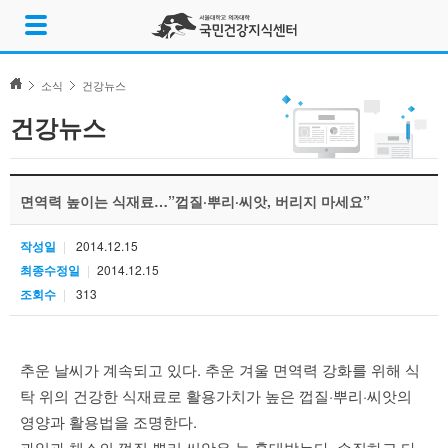
Skip
메
to
뉴
content
열
기
소식
건강뉴스
건강뉴스
면역력 높이는 식재료…”껍질·뿌리·씨앗, 버리지 마세요”
작성일
2014.12.15
최종수정일
2014.12.15
조회수
313
추운 날씨가 계속되고 있다. 추운 겨울 면역력 강화를 위해 식
탁 위의 건강한 식재료로 활용가치가 높은 껍질·뿌리·씨앗의
영양과 활용법을 조명한다.
과일과 채소의 껍질·뿌리·씨앗은 늘 홀대받는다. 손질하고 다