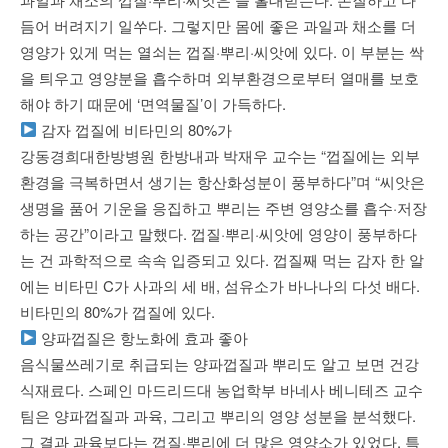
듬어 버려지기 일쑤다. 그렇지만 몸에 좋은 과일과 채소를 더
영양가 있게 먹는 열쇠는 껍질·뿌리·씨앗에 있다. 이 부분는 싹
을 틔우고 영양분을 흡수하며 외부환경으로부터 열매를 보호
해야 하기 때문에 ‘면역물질’이 가득하다.
감자 껍질에 비타민의 80%가
강동경희대한방병원 한방내과 박재우 교수는 “껍질에는 외부
환경을 극복하면서 생기는 항산화성분이 풍부하다”며 “씨앗은
생명을 품어 기운을 응집하고 뿌리는 주변 영양소를 흡수·저장
하는 공간”이라고 말했다. 껍질·뿌리·씨앗에 영양이 풍부하다
는 건 과학적으로 속속 입증되고 있다. 껍질째 먹는 감자 한 알
에는 비타민 C가 사과의 세 배, 섬유소가 바나나의 다섯 배다.
비타민의 80%가 껍질에 있다.
양파껍질은 항노화에 효과 좋아
음식물쓰레기로 취급되는 양파껍질과 뿌리도 알고 보면 건강
식재료다. 스페인 마드리드대 농업학부 바네사 베니테즈 교수
팀은 양파껍질과 과육, 그리고 뿌리의 영양 성분을 분석했다.
그 결과 과육보다는 껍질·뿌리에 더 많은 영양소가 있었다. 특