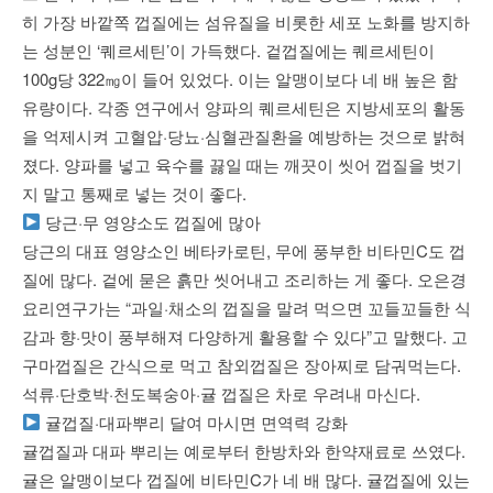
히 가장 바깥쪽 껍질에는 섬유질을 비롯한 세포 노화를 방지하
는 성분인 ‘퀘르세틴’이 가득했다. 겉껍질에는 퀘르세틴이
100g당 322㎎이 들어 있었다. 이는 알맹이보다 네 배 높은 함
유량이다. 각종 연구에서 양파의 퀘르세틴은 지방세포의 활동
을 억제시켜 고혈압·당뇨·심혈관질환을 예방하는 것으로 밝혀
졌다. 양파를 넣고 육수를 끓일 때는 깨끗이 씻어 껍질을 벗기
지 말고 통째로 넣는 것이 좋다.
당근·무 영양소도 껍질에 많아
당근의 대표 영양소인 베타카로틴, 무에 풍부한 비타민C도 껍
질에 많다. 겉에 묻은 흙만 씻어내고 조리하는 게 좋다. 오은경
요리연구가는 “과일·채소의 껍질을 말려 먹으면 꼬들꼬들한 식
감과 향·맛이 풍부해져 다양하게 활용할 수 있다”고 말했다. 고
구마껍질은 간식으로 먹고 참외껍질은 장아찌로 담궈먹는다.
석류·단호박·천도복숭아·귤 껍질은 차로 우려내 마신다.
귤껍질·대파뿌리 달여 마시면 면역력 강화
귤껍질과 대파 뿌리는 예로부터 한방차와 한약재료로 쓰였다.
귤은 알맹이보다 껍질에 비타민C가 네 배 많다. 귤껍질에 있는