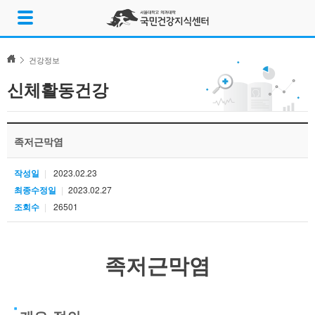
Skip
메
to
뉴
content
열
기
건강정보
신체활동건강
족저근막염
작성일
2023.02.23
최종수정일
2023.02.27
조회수
26501
족저근막염