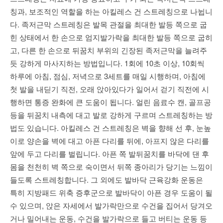
칭과, 보조적인 역할을 하는 아킬레스 건 스트레칭으로 나뉩니
다. 족저근막 스트레칭은 발목 관절을 최대한 발등 쪽으로 굽
힌 상태에서 한 손으로 엄지발가락을 최대한 발등 쪽으로 굽히
고, 다른 한 손으로 뒤꿈치 부위의 긴장된 족저근막을 늘려주
듯 강하게 마사지하는 방법입니다. 1회에 10초 이상, 10회씩
하루에 아침, 점심, 저녁으로 3세트를 매일 시행하며, 아침에
첫 발을 내딛기 직전, 오래 앉아있다가 일어서 걷기 직전에 시
행하면 통증 완화에 큰 도움이 됩니다. 얼린 음료수 캔, 골프공
등을 뒤꿈치 내측에 대고 발로 강하게 구르며 스트레칭하는 방
법도 있습니다. 아킬레스 건 스트레칭은 벽을 향해 선 후, 눈높
이로 양손을 벽에 대고 아픈 다리를 뒤에, 아프지 않은 다리를
앞에 두고 다리를 벌립니다. 아픈 쪽 발뒤꿈치를 바닥에 댄 후
몸을 천천히 벽 쪽으로 숙이면서 뒤쪽 종아리가 당기는 느낌이
들도록 스트레칭합니다. 그 외에도 발바닥 근육강화 운동은
특히 지방패드 위축 증후군으로 발바닥이 아픈 경우 도움이 될
수 있으며, 앉은 자세에서 발가락만으로 수건을 집어서 당겨오
거나 밀어내는 운동, 수건을 발가락으로 들고 버티는 운동 등