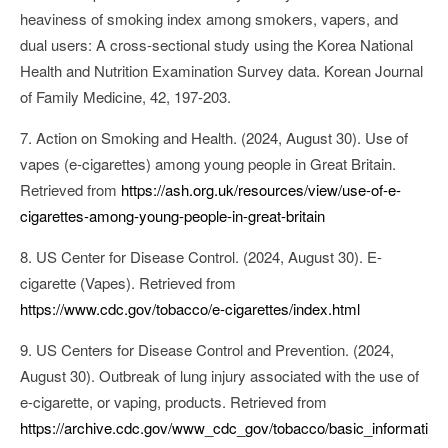
heaviness of smoking index among smokers, vapers, and
dual users: A cross-sectional study using the Korea National
Health and Nutrition Examination Survey data. Korean Journal
of Family Medicine, 42, 197-203.
7. Action on Smoking and Health. (2024, August 30). Use of
vapes (e-cigarettes) among young people in Great Britain.
Retrieved from
https://ash.org.uk/resources/view/use-of-e-
cigarettes-among-young-people-in-great-britain
8. US Center for Disease Control. (2024, August 30). E-
cigarette (Vapes). Retrieved from
https://www.cdc.gov/tobacco/e-cigarettes/index.html
9. US Centers for Disease Control and Prevention. (2024,
August 30). Outbreak of lung injury associated with the use of
e-cigarette, or vaping, products. Retrieved from
https://archive.cdc.gov/www_cdc_gov/tobacco/basic_informati