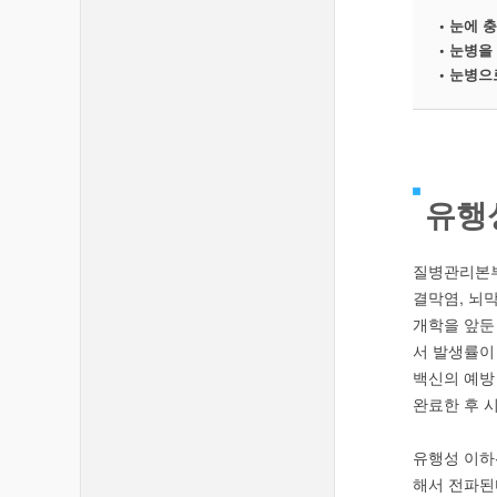
• 눈에 
• 눈병을
• 눈병으
유행
질병관리본부
결막염, 뇌
개학을 앞둔
서 발생률이
백신의 예방
완료한 후 
유행성 이하
해서 전파된다