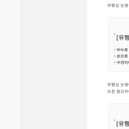
유행성 눈병
[
유행
•
비누로 
•
손으로 
•
수건이나
유행성 눈병
또한 중요하
[유