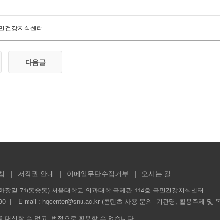
민건강지식센터
다음글
침
저작권 안내
이메일무단수집거부
오시는 길
화장길 71(동숭동) 서울대학교 의과대학 국제관 114호 국민건강지식센터
90
E-mail :
hqcenter@snu.ac.kr (콘텐츠 사용 문의- 기관명, 활용주제 및 
를 대신할 수 없고, 법적으로 활용할 수 없습니다.