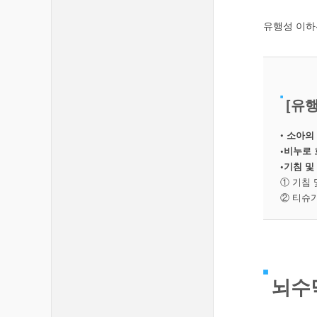
유행성 이하
[유
•
소아의 
•비누로 
•기침 및
① 기침 
② 티슈가
뇌수