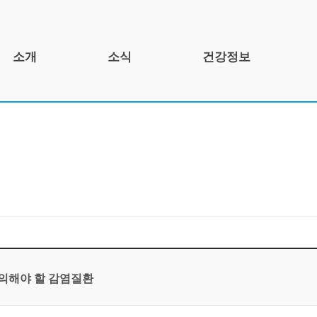
소개
소식
건강정보
인사말
공지사항
건강정보 소개
개요
건강뉴스
건강문제 및 건강관리
연혁
자료실
인포그래픽스
조직도
함께하는 곳
기관 정보
주의해야 할 감염질환