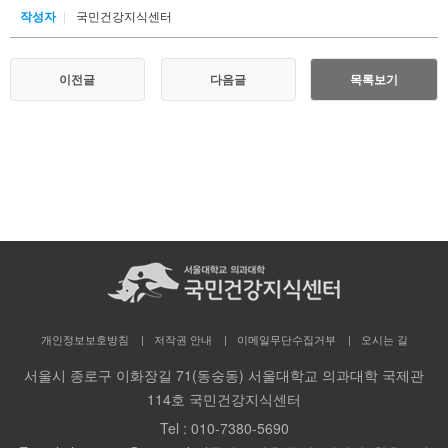
작성자
국민건강지식센터
이전글
다음글
목록보기
개인정보보호방침
저작권 안내
이메일무단수집거부
오시는 길
서울시 종로구 이화장길 71(동숭동) 서울대학교 의과대학 국제관
114호 국민건강지식센터
Tel :
010-7380-5690