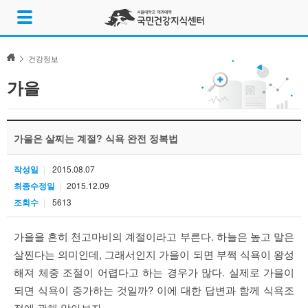
Skip
메
to
뉴
content
열
기
건강정보
가을
가을은 살찌는 계절? 식욕 완전 정복법
작성일
2015.08.07
최종수정일
2015.12.09
조회수
5613
가을을 흔히 천고마비의 계절이라고 부른다. 하늘은 높고 말은
살찐다는 의미인데, 그래서인지 가을이 되면 부쩍 식욕이 왕성
해져 체중 조절이 어렵다고 하는 경우가 많다. 실제로 가을이
되면 식욕이 증가하는 것일까? 이에 대한 답변과 함께 식욕조
절에 관해 알아보자.