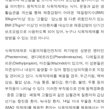
을 의미한다. 원칙적으로 식욕억제제는 식이, 운동과 같은 생
활습관을 개선을 통해 체중감량이 어려운 ‘체질량지수(BMI)
30kg/m²이상’ 또는 ‘고혈압 ∙ 당뇨병 등 다른 위험인자가 있는
BMI 27kg/m² 이상’인 비만환자를 대상으로 체중감량의 단기간
보조요법으로 사용하도록 되어 있어, 누구나 식욕억제제를 처
방받을 수 있는 것은 아니다.
식욕억제제로 식품의약품안전처의 허가받은 성분은 펜터민
(Phentermine), 펜디메트라진(Phendimetrazine), 디에칠프로
피온(Diethylpropion), 마진돌(Mazindol)이 있으며, 이 성분들은
의존성이나 내성이 발생할 수 있어 향정신성의약품으로 지정
및 관리되고 있다. 식욕억제제를 복용할 경우, 두근거림, 맥박
상승, 혈압 상승, 가슴 통증, 불안감, 현기증, 불면, 두통 등의
부작용이 나타날 수 있다. 이러한 부작용으로 인해 동맥경화증
∙ 중증 고혈압 ∙ 폐동맥 고혈압과 같은 심혈관계 질환자와 갑상
선기능 항진증 환자, 녹내장 환자, 14일 이내 우울증 치료제
(MAO 억제제)를 복용한 환자는 식욕억제제를 복용해서는 안